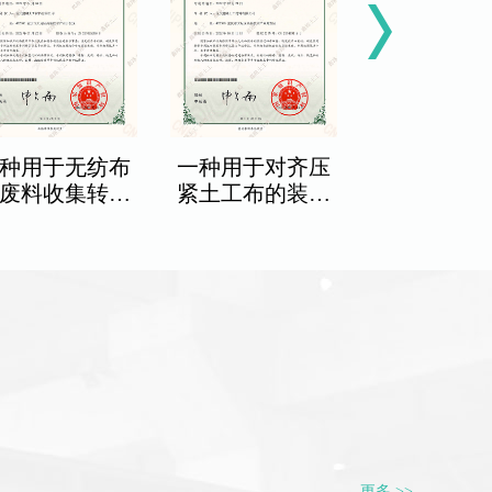
种用于无纺布
一种用于对齐压
一种土工膜
废料收集转运
紧土工布的装置
设结构专
结构专利
专利
更多 >>