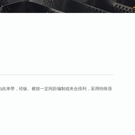
由此单带，经纵、横按一定间距编制或夹合排列，采用特殊强